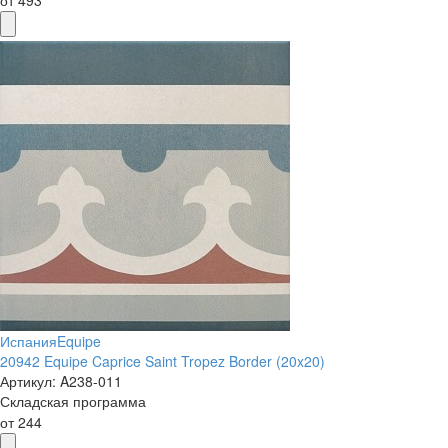
от
493
Испания
Equipe
20942 Equipe Caprice Saint Tropez Border (20x20)
Артикул:
A238-011
Складская программа
от
244