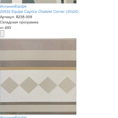
Испания
Equipe
20932 Equipe Caprice Chatelet Corner (20x20)
Артикул:
A238-009
Складская программа
от
493
Испания
Equipe