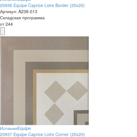
20936 Equipe Caprice Loire Border (20x20)
Артикул:
A238-013
Складская программа
от
244
Испания
Equipe
20937 Equipe Caprice Loire Corner (20x20)