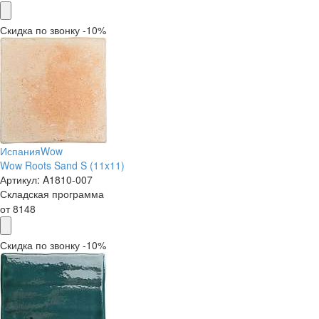
Скидка по звонку -10%
Испания
Wow
Wow Roots Sand S (11x11)
Артикул:
A1810-007
Складская программа
от
8148
Скидка по звонку -10%