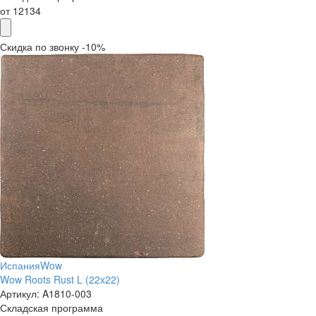
от
12134
Скидка по звонку -10%
Испания
Wow
Wow Roots Rust L (22x22)
Артикул:
A1810-003
Складская программа