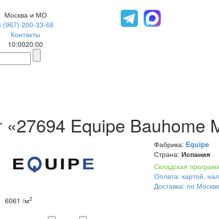
Москва и МО
8 (967) 200-33-66
Контакты
10:00
20:00
 «27694 Equipe Bauhome M
Фабрика:
Equipe
Страна:
Испания
Складская програм
Оплата: картой, на
Доставка: по Москв
2
6061
/м