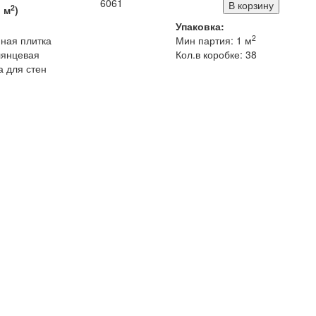
6061
2
1
м
)
Упаковка:
2
ная плитка
Мин партия: 1 м
лянцевая
Кол.в коробке: 38
 для стен