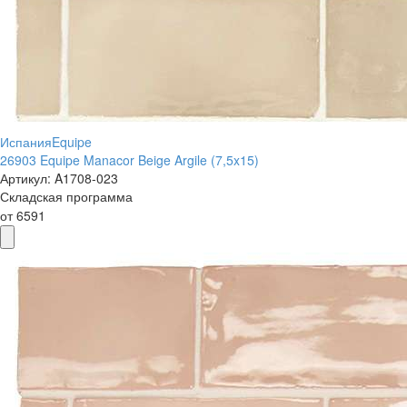
Испания
Equipe
26903 Equipe Manacor Beige Argile (7,5x15)
Артикул:
A1708-023
Складская программа
от
6591