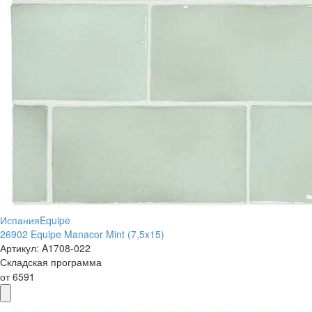
Испания
Equipe
26902 Equipe Manacor Mint (7,5x15)
Артикул:
A1708-022
Складская программа
от
6591