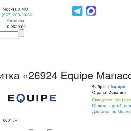
Москва и МО
8 (967) 200-33-66
Контакты
10:00
20:00
тка «26924 Equipe Manacor
Фабрика:
Equipe
Страна:
Испания
Складская програм
Оплата: картой, на
Доставка: по Москв
2
6061
/м