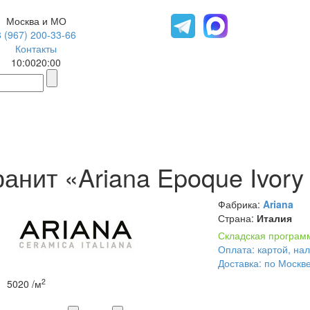
Москва и МО
8 (967) 200-33-66
Контакты
10:00
20:00
анит «Ariana Epoque Ivory
Фабрика:
Ariana
Страна:
Италия
Складская програм
Оплата: картой, на
Доставка: по Москв
2
5020
/м