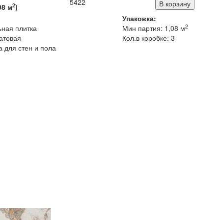
5422
2
08
м
)
Упаковка:
2
ьная плитка
Мин партия: 1,08 м
атовая
Кол.в коробке: 3
 для стен и пола