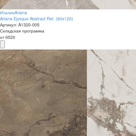
Италия
Ariana
Ariana Epoque Abstract Ret. (60x120)
Артикул:
A1320-005
Складская программа
от
6520