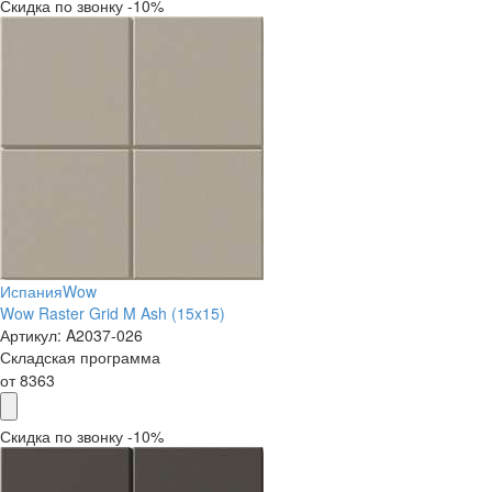
Скидка по звонку -10%
Испания
Wow
Wow Raster Grid M Ash (15x15)
Артикул:
A2037-026
Складская программа
от
8363
Скидка по звонку -10%