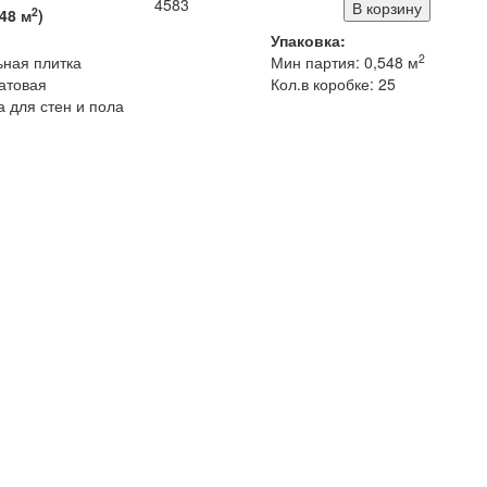
4583
2
548
м
)
Упаковка:
2
ьная плитка
Мин партия: 0,548 м
атовая
Кол.в коробке: 25
 для стен и пола