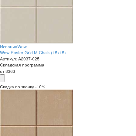
Испания
Wow
Wow Raster Grid M Chalk (15x15)
Артикул:
A2037-025
Складская программа
от
8363
Скидка по звонку -10%