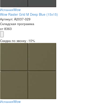
Испания
Wow
Wow Raster Grid M Deep Blue (15x15)
Артикул:
A2037-029
Складская программа
от
8363
Скидка по звонку -10%
Испания
Wow