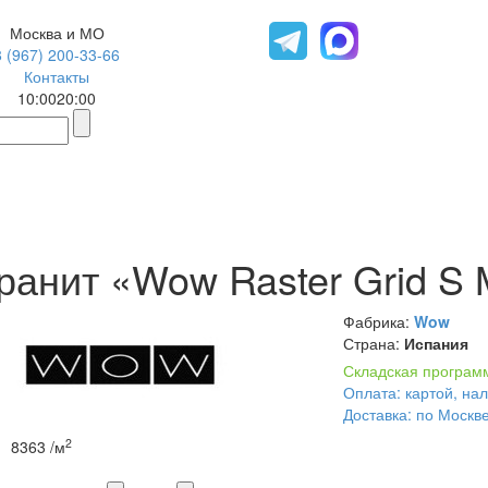
Москва и МО
8 (967) 200-33-66
Контакты
10:00
20:00
ранит «Wow Raster Grid S
Фабрика:
Wow
Страна:
Испания
Складская програм
Оплата: картой, на
Доставка: по Москв
2
8363
/м