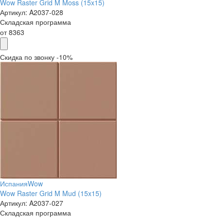
Wow Raster Grid M Moss (15x15)
Артикул:
A2037-028
Складская программа
от
8363
Скидка по звонку -10%
Испания
Wow
Wow Raster Grid M Mud (15x15)
Артикул:
A2037-027
Складская программа