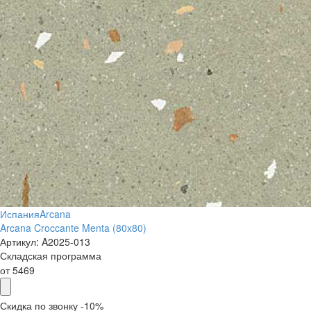
Испания
Arcana
Arcana Croccante Menta (80x80)
Артикул:
A2025-013
Складская программа
от
5469
Скидка по звонку -10%