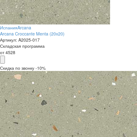
Испания
Arcana
Arcana Croccante Menta (20x20)
Артикул:
A2025-017
Складская программа
от
4528
Скидка по звонку -10%