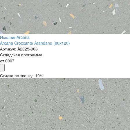
Испания
Arcana
Arcana Croccante Arandano (60x120)
Артикул:
A2025-006
Складская программа
от
6007
Скидка по звонку -10%