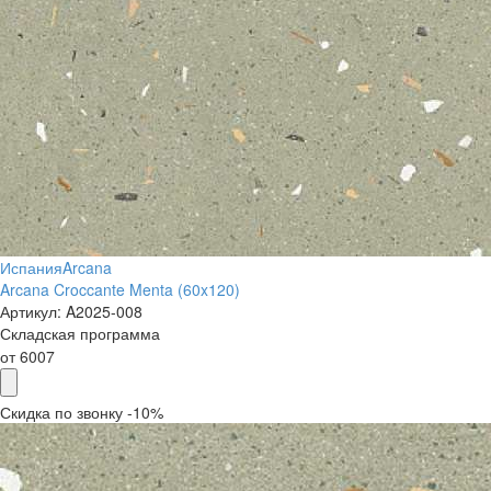
Испания
Arcana
Arcana Croccante Menta (60x120)
Артикул:
A2025-008
Складская программа
от
6007
Скидка по звонку -10%