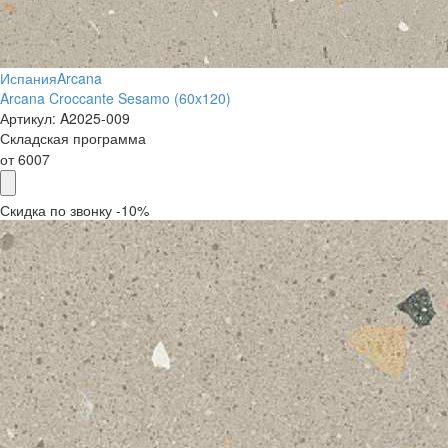
Испания
Arcana
Arcana Croccante Sesamo (60x120)
Артикул:
A2025-009
Складская программа
от
6007
Скидка по звонку -10%